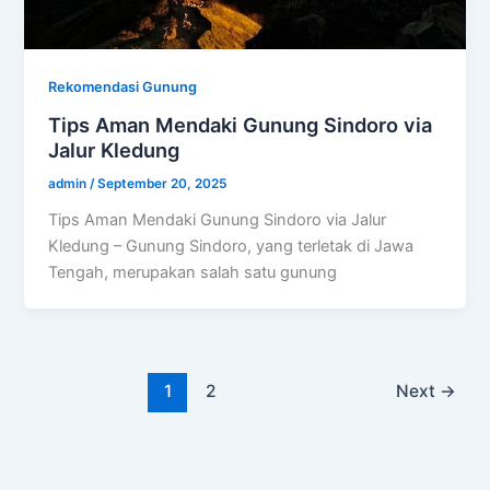
Rekomendasi Gunung
Tips Aman Mendaki Gunung Sindoro via
Jalur Kledung
admin
/
September 20, 2025
Tips Aman Mendaki Gunung Sindoro via Jalur
Kledung – Gunung Sindoro, yang terletak di Jawa
Tengah, merupakan salah satu gunung
1
2
Next
→