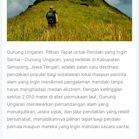
Gunung Ungaran: Pilihan Tepat untuk Pendaki yang Ingin
Santai – Gunung Ungaran, yang terletak di Kabupaten
Semarang, Jawa Tengah, adalah salah satu destinasi
pendakian populer bagi wisatawan lokal maupun pecinta
alam yang ingin menikmati pengalaman mendaki tanpa
harus menghadapi medan ekstrem. Dengan ketinggian
sekitar 2.050 meter di atas permukaan laut, Gunung
Ungaran menawarkan pemandangan alam yang
menakjubkan, udara sejuk, dan jalur pendakian yang relatif
bersahabat, menjadikannya pilihan tepat bagi pendaki
pemula maupun mereka yang ingin mendaki secara santai.