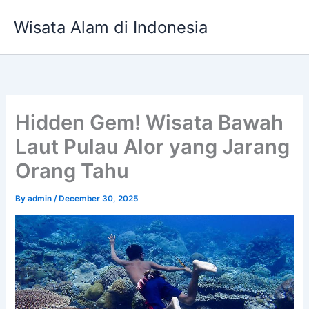
Skip
Wisata Alam di Indonesia
to
content
Hidden Gem! Wisata Bawah
Laut Pulau Alor yang Jarang
Orang Tahu
By
admin
/
December 30, 2025