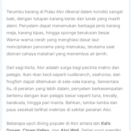
Terumbu karang di Pulau Alor dikenal dalam kondisi sangat
baik, dengan tutupan karang keras dan lunak yang masih
alami. Penyelam dapat menemukan berbagai jenis karang
meja, karang kipas, hingga sponge berukuran besar.
Warna-warna cerah yang menghiasi dasar laut
menciptakan panorama yang memukau, terutama saat
disinari cahaya matahari yang menembus air jernih.
Dari segi biota, Alor adalah surga bagi pecinta makro dan
pelagis. Ikan-ikan kecil seperti nudibranch, seahorse, dan
frogfish dapat ditemukan di sela-sela karang. Sementara
itu, di perairan yang lebih dalam, penyelam berkesempatan
bertemu dengan ikan pelagis besar seperti tuna, trevally,
barakuda, hingga pari manta. Bahkan, lumba-lumba dan
paus sesekali terlihat melintas di sekitar perairan Alor.
Beberapa spot diving populer di Alor antara lain
Kal’s
Dream
,
Clown Valley
, dan
Alor Wall
. Setiap spot memiliki