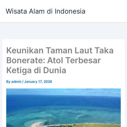
Skip
Wisata Alam di Indonesia
to
content
Keunikan Taman Laut Taka
Bonerate: Atol Terbesar
Ketiga di Dunia
By
admin
/
January 17, 2026