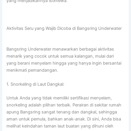
yang menjadikannya istimewa.
Aktivitas Seru yang Wajib Dicoba di Bangsring Underwater
Bangsring Underwater menawarkan berbagai aktivitas
menarik yang cocok untuk semua kalangan, mulai dari
yang berani menyelam hingga yang hanya ingin bersantai
menikmati pemandangan.
1. Snorkeling di Laut Dangkal:
Untuk Anda yang tidak memiliki sertifikasi menyelam,
snorkeling adalah pilihan terbaik. Perairan di sekitar rumah
apung Bangsring sangat tenang dan dangkal, sehingga
aman untuk pemula, bahkan anak-anak. Di sini, Anda bisa
melihat keindahan taman laut buatan yang dihuni oleh