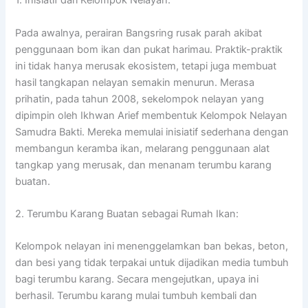
1. Inisiatif dari Kelompok Nelayan:
Pada awalnya, perairan Bangsring rusak parah akibat
penggunaan bom ikan dan pukat harimau. Praktik-praktik
ini tidak hanya merusak ekosistem, tetapi juga membuat
hasil tangkapan nelayan semakin menurun. Merasa
prihatin, pada tahun 2008, sekelompok nelayan yang
dipimpin oleh Ikhwan Arief membentuk Kelompok Nelayan
Samudra Bakti. Mereka memulai inisiatif sederhana dengan
membangun keramba ikan, melarang penggunaan alat
tangkap yang merusak, dan menanam terumbu karang
buatan.
2. Terumbu Karang Buatan sebagai Rumah Ikan:
Kelompok nelayan ini menenggelamkan ban bekas, beton,
dan besi yang tidak terpakai untuk dijadikan media tumbuh
bagi terumbu karang. Secara mengejutkan, upaya ini
berhasil. Terumbu karang mulai tumbuh kembali dan