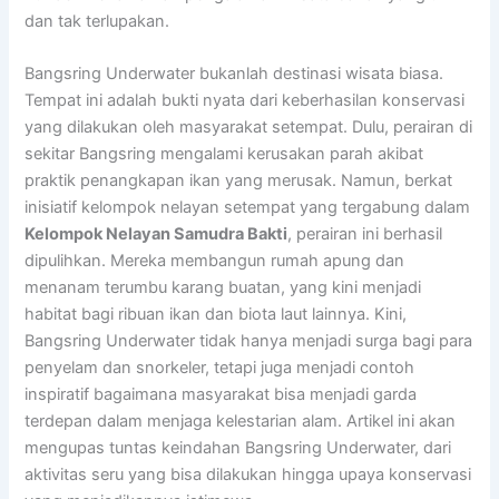
dan tak terlupakan.
Bangsring Underwater bukanlah destinasi wisata biasa.
Tempat ini adalah bukti nyata dari keberhasilan konservasi
yang dilakukan oleh masyarakat setempat. Dulu, perairan di
sekitar Bangsring mengalami kerusakan parah akibat
praktik penangkapan ikan yang merusak. Namun, berkat
inisiatif kelompok nelayan setempat yang tergabung dalam
Kelompok Nelayan Samudra Bakti
, perairan ini berhasil
dipulihkan. Mereka membangun rumah apung dan
menanam terumbu karang buatan, yang kini menjadi
habitat bagi ribuan ikan dan biota laut lainnya. Kini,
Bangsring Underwater tidak hanya menjadi surga bagi para
penyelam dan snorkeler, tetapi juga menjadi contoh
inspiratif bagaimana masyarakat bisa menjadi garda
terdepan dalam menjaga kelestarian alam. Artikel ini akan
mengupas tuntas keindahan Bangsring Underwater, dari
aktivitas seru yang bisa dilakukan hingga upaya konservasi