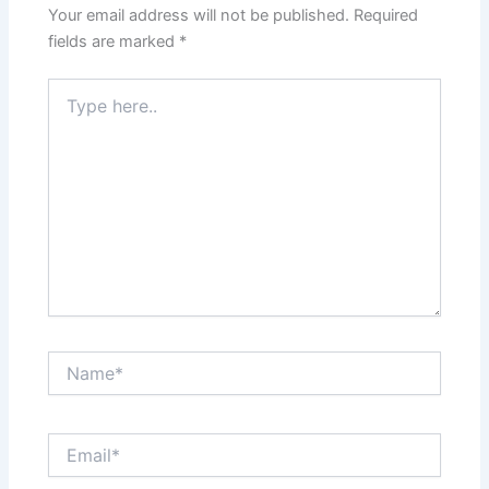
Your email address will not be published.
Required
fields are marked
*
Type
here..
Name*
Email*