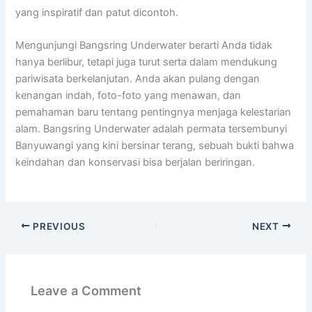
yang inspiratif dan patut dicontoh.
Mengunjungi Bangsring Underwater berarti Anda tidak
hanya berlibur, tetapi juga turut serta dalam mendukung
pariwisata berkelanjutan. Anda akan pulang dengan
kenangan indah, foto-foto yang menawan, dan
pemahaman baru tentang pentingnya menjaga kelestarian
alam. Bangsring Underwater adalah permata tersembunyi
Banyuwangi yang kini bersinar terang, sebuah bukti bahwa
keindahan dan konservasi bisa berjalan beriringan.
PREVIOUS
NEXT
Leave a Comment