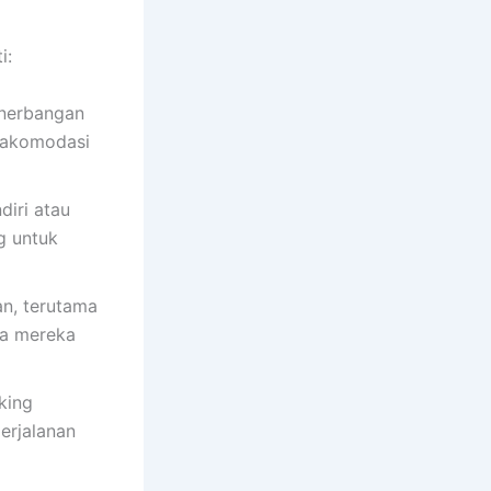
i:
enerbangan
 akomodasi
iri atau
g untuk
n, terutama
na mereka
king
erjalanan