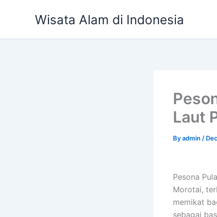
Skip
Wisata Alam di Indonesia
to
content
Peson
Laut 
By
admin
/
Dec
Pesona Pula
Morotai, te
memikat ba
sebagai bas