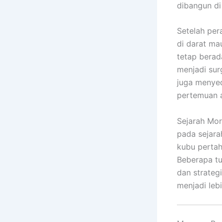
dibangun di
Setelah per
di darat ma
tetap berad
menjadi sur
juga menyed
pertemuan a
Sejarah Mor
pada sejarah
kubu pertah
Beberapa tu
dan strateg
menjadi leb