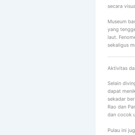
secara visu
Museum bawa
yang tengge
laut. Fenom
sekaligus m
Aktivitas d
Selain divi
dapat meni
sekadar bers
Rao dan Pa
dan cocok u
Pulau ini j