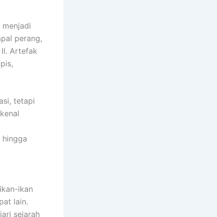
g menjadi
apal perang,
II. Artefak
pis,
i, tetapi
rkenal
, hingga
ikan-ikan
at lain.
ri sejarah