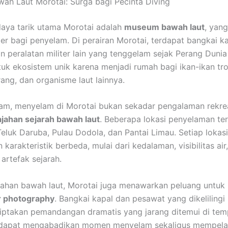
h Laut Morotai: Surga bagi Pecinta Diving
daya tarik utama Morotai adalah
museum bawah laut
, yan
ler bagi penyelam. Di perairan Morotai, terdapat bangkai k
n peralatan militer lain yang tenggelam sejak Perang Dunia 
uk ekosistem unik karena menjadi rumah bagi ikan-ikan tro
ang, dan organisme laut lainnya.
am, menyelam di Morotai bukan sekadar pengalaman rekreas
ajahan sejarah bawah laut
. Beberapa lokasi penyelaman te
 Teluk Daruba, Pulau Dodola, dan Pantai Limau. Setiap lokasi
arakteristik berbeda, mulai dari kedalaman, visibilitas air
artefak sejarah.
dahan bawah laut, Morotai juga menawarkan peluang untuk
 photography
. Bangkai kapal dan pesawat yang dikelilingi 
iptakan pemandangan dramatis yang jarang ditemui di temp
dapat mengabadikan momen menyelam sekaligus mempelaja