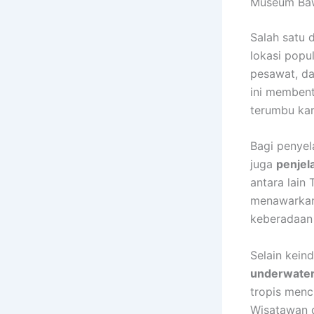
Museum Bawa
Salah satu 
lokasi popu
pesawat, da
ini membent
terumbu kar
Bagi penyel
juga
penjel
antara lain
menawarkan k
keberadaan 
Selain kein
underwater
tropis menc
Wisatawan 