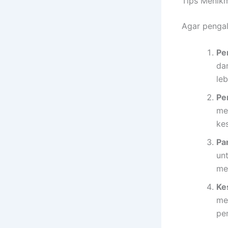
Tips Menikm
Agar pengal
Pe
da
le
Pe
me
ke
Pa
un
me
Ke
me
pe