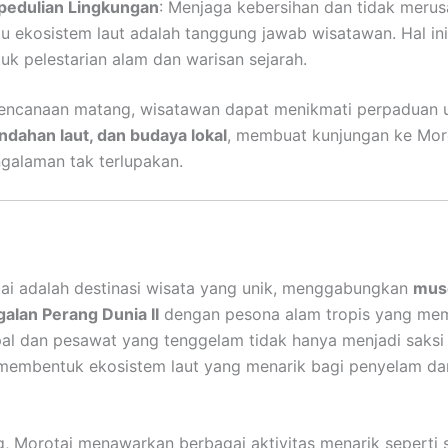
pedulian Lingkungan
: Menjaga kebersihan dan tidak merus
au ekosistem laut adalah tanggung jawab wisatawan. Hal ini
tuk pelestarian alam dan warisan sejarah.
encanaan matang, wisatawan dapat menikmati perpaduan u
indahan laut, dan budaya lokal
, membuat kunjungan ke Mor
galaman tak terlupakan.
ai adalah destinasi wisata yang unik, menggabungkan
mus
galan Perang Dunia II
dengan pesona alam tropis yang me
al dan pesawat yang tenggelam tidak hanya menjadi saksi 
 membentuk ekosistem laut yang menarik bagi penyelam da
ng, Morotai menawarkan berbagai aktivitas menarik seperti s