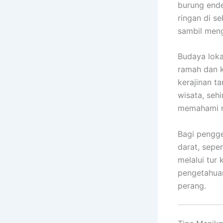
burung ende
ringan di s
sambil meng
Budaya loka
ramah dan k
kerajinan t
wisata, seh
memahami ni
Bagi pengge
darat, sepe
melalui tur
pengetahuan
perang.