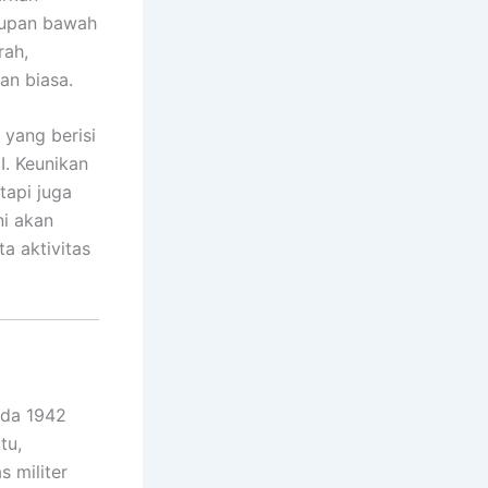
idupan bawah
rah,
an biasa.
yang berisi
I. Keunikan
tapi juga
ni akan
a aktivitas
ada 1942
tu,
s militer