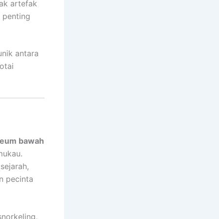
ak artefak
 penting
nik antara
otai
eum bawah
mukau.
sejarah,
n pecinta
norkeling,