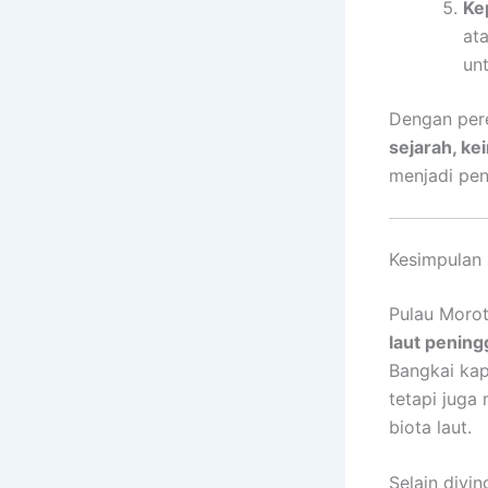
Ke
at
un
Dengan per
sejarah, ke
menjadi pen
Kesimpulan
Pulau Morot
laut pening
Bangkai kap
tetapi juga
biota laut.
Selain divi