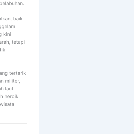
 pelabuhan.
alkan, baik
nggelam
 kini
rah, tetapi
tik
ang tertarik
 militer,
h laut.
h heroik
 wisata