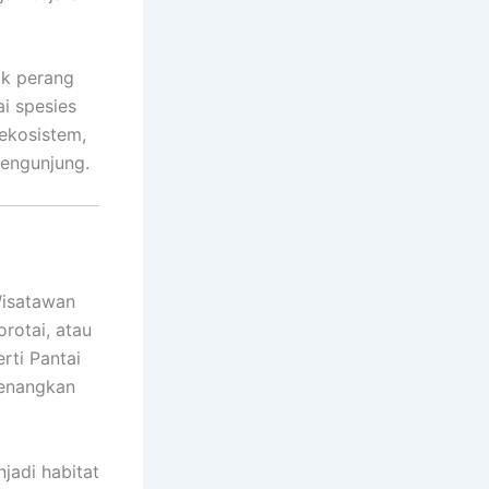
ak perang
i spesies
ekosistem,
pengunjung.
Wisatawan
orotai, atau
erti Pantai
nenangkan
jadi habitat