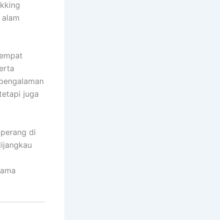
ekking
 alam
tempat
erta
m pengalaman
tetapi juga
 perang di
dijangkau
lama