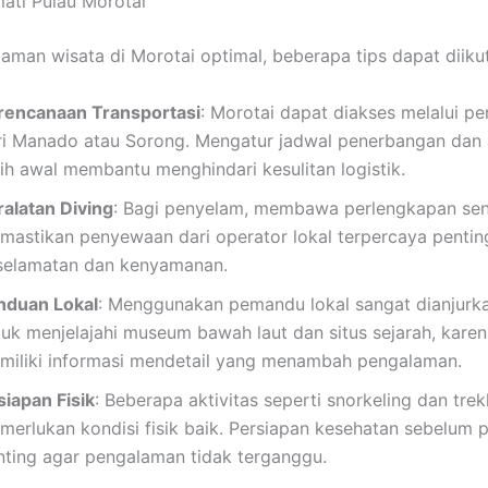
ati Pulau Morotai
aman wisata di Morotai optimal, beberapa tips dapat diikut
rencanaan Transportasi
: Morotai dapat diakses melalui p
ri Manado atau Sorong. Mengatur jadwal penerbangan dan
bih awal membantu menghindari kesulitan logistik.
ralatan Diving
: Bagi penyelam, membawa perlengkapan send
mastikan penyewaan dari operator lokal terpercaya pentin
selamatan dan kenyamanan.
nduan Lokal
: Menggunakan pemandu lokal sangat dianjurka
tuk menjelajahi museum bawah laut dan situs sejarah, kare
miliki informasi mendetail yang menambah pengalaman.
siapan Fisik
: Beberapa aktivitas seperti snorkeling dan trek
merlukan kondisi fisik baik. Persiapan kesehatan sebelum p
nting agar pengalaman tidak terganggu.