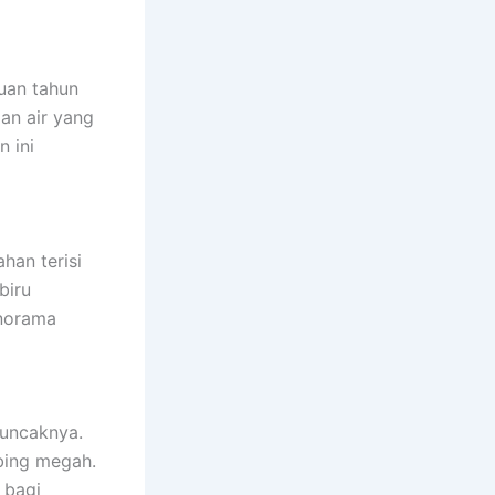
uan tahun
gan air yang
 ini
han terisi
biru
anorama
puncaknya.
ebing megah.
 bagi