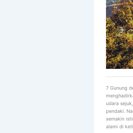
7 Gunung d
menghadirka
udara sejuk
pendaki. N
semakin is
alami di ke