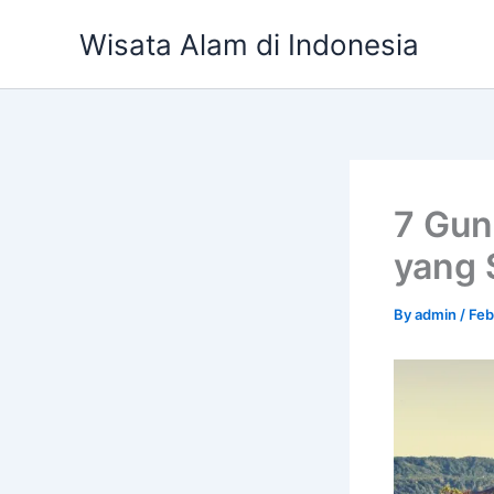
Skip
Wisata Alam di Indonesia
to
content
7 Gun
yang 
By
admin
/
Feb