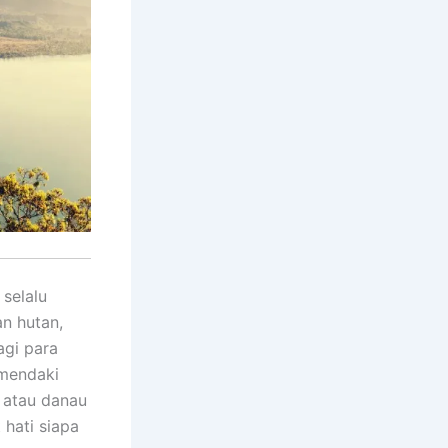
selalu
n hutan,
agi para
 mendaki
 atau danau
hati siapa