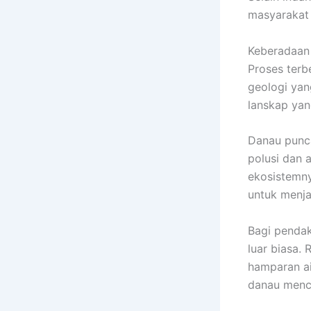
masyarakat
Keberadaan 
Proses terb
geologi yan
lanskap ya
Danau punca
polusi dan 
ekosistemny
untuk menja
Bagi penda
luar biasa. 
hamparan ai
danau menci