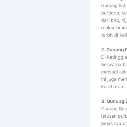
Gunung Keli
berbeda. Ke
dari biru, h
reaksi kimi
terbit di K
2. Gunung 
Di ketinggi
berwarna bi
menjadi sal
ini juga me
kesehatan.
3. Gunung B
Gunung Batu
letusan pur
posisinya d