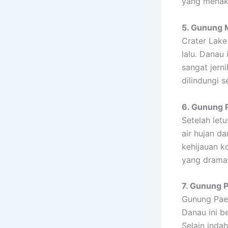
yang menakj
5. Gunung 
Crater Lake
lalu. Danau
sangat jern
dilindungi 
6. Gunung P
Setelah let
air hujan d
kehijauan 
yang dramat
7. Gunung 
Gunung Paek
Danau ini be
Selain indah