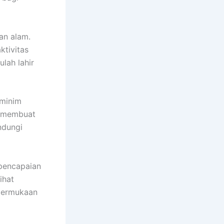
an alam.
ktivitas
lah lahir
 minim
m membuat
ndungi
pencapaian
ihat
 permukaan