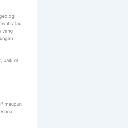
 geologi
kawah atau
a yang
dungan
 baik di
tif maupun
esona.