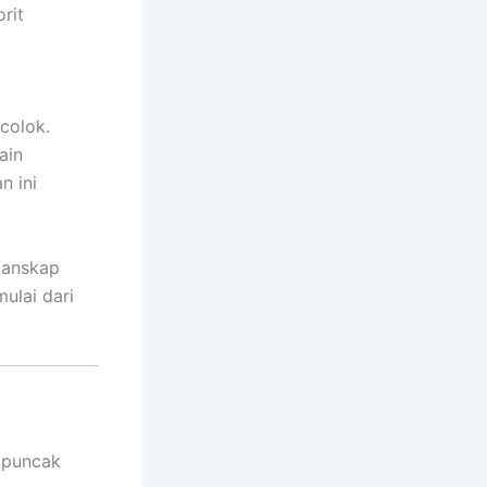
rit
colok.
ain
n ini
lanskap
mulai dari
u puncak