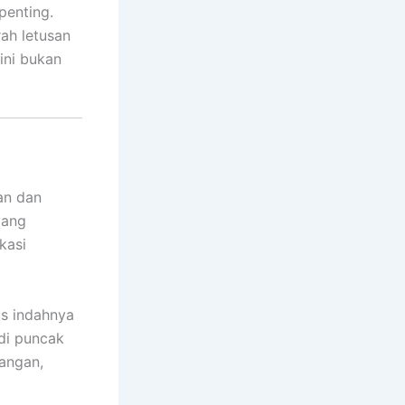
penting.
ah letusan
ini bukan
an dan
yang
kasi
us indahnya
di puncak
angan,