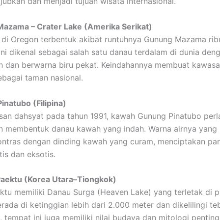
ubkan dan menjadi tujuan wisata internasional.
Mazama – Crater Lake (Amerika Serikat)
 di Oregon terbentuk akibat runtuhnya Gunung Mazama rib
 ini dikenal sebagai salah satu danau terdalam di dunia den
ih dan berwarna biru pekat. Keindahannya membuat kawasan
sebagai taman nasional.
inatubo (Filipina)
usan dahsyat pada tahun 1991, kawah Gunung Pinatubo perla
an membentuk danau kawah yang indah. Warna airnya yang 
kontras dengan dinding kawah yang curam, menciptakan p
is dan eksotis.
Paektu (Korea Utara–Tiongkok)
tu memiliki Danau Surga (Heaven Lake) yang terletak di 
rada di ketinggian lebih dari 2.000 meter dan dikelilingi t
, tempat ini juga memiliki nilai budaya dan mitologi penting