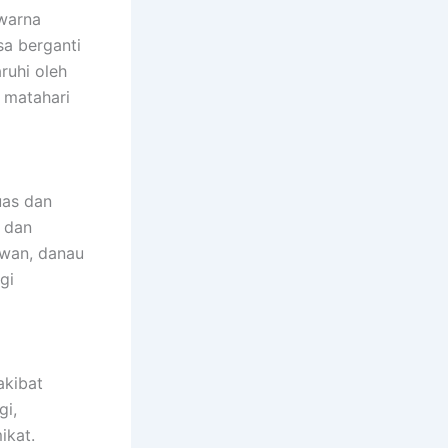
 warna
sa berganti
ruhi oleh
 matahari
uas dan
i dan
awan, danau
gi
akibat
gi,
ikat.