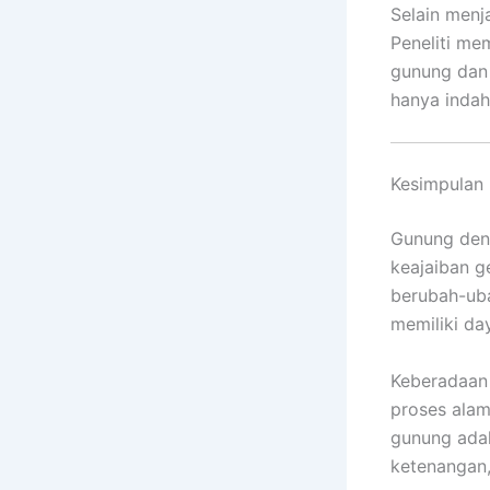
Selain menja
Peneliti me
gunung dan 
hanya indah
Kesimpulan
Gunung den
keajaiban g
berubah-uba
memiliki day
Keberadaan 
proses alam
gunung adal
ketenangan,